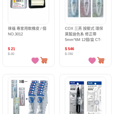
徠福 專家用軟橡皮 / 個
COX 三燕 按壓式 環保
NO.3012
莫藍迪色系 修正帶
5mm*6M 12個/盒 CT-
105
$ 21
$ 546
$ 30
$ 780