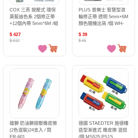
COX 三燕 按壓式 環保
PLUS 普樂士 智慧型滾
莫藍迪色系 2個修正帶
輪修正帶 透明 5mm×6M
+12個內帶 5mm*6M /組
顏色隨機出貨 /個 WH-
CT-105+CT-105R
625 (52-647)
$ 427
$ 39
$ 610
$ 65
雄獅 奶油獅按壓橡皮擦
德國 STAEDTER 施德樓
(2色混裝)24支入 / 筒
造型漸進式 橡皮擦 混搭
ER-601
/個 MS525 PS1S