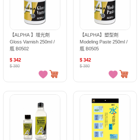
【ALPHA 】增光劑
【ALPHA】塑型劑
Gloss Varnish 250ml /
Modeling Paste 250ml /
瓶 B0502
瓶 B0505
$ 342
$ 342
$ 380
$ 380