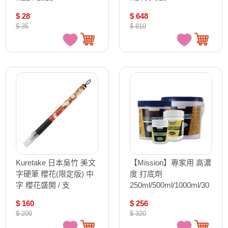
$ 28
$ 648
$ 35
$ 810
Kuretake 日本吳竹 美文
【Mission】專家用 高濃
字硬筆 櫻花(限定版) 中
度 打底劑
字 櫻花盛開 / 支
250ml/500ml/1000ml/30
XTWM3-11
00ml /瓶 MGW-250
$ 160
$ 256
MGW-500 MGW-1000
$ 200
$ 320
MGW-3000