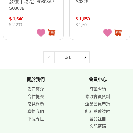
款/賽車款 /台 S0308A /
S0326
S0308B
$ 1,540
$ 1,050
$ 2,200
$ 1,500
1/1
<
關於我們
會員中心
公司簡介
訂單查詢
合作提案
修改會員資料
常見問題
企業會員申請
聯絡我們
紅利點數說明
下載專區
會員註冊
忘記密碼