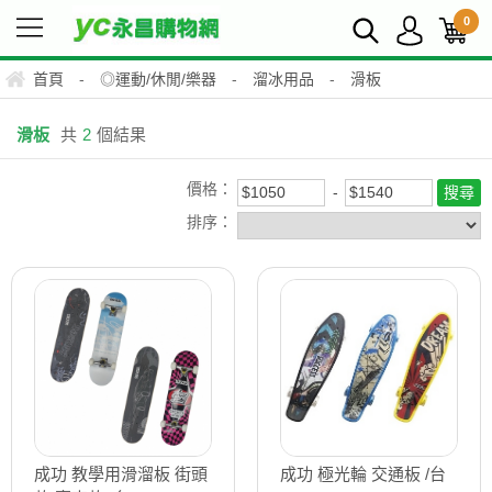
0
首頁
-
◎運動/休閒/樂器
-
溜冰用品
-
滑板
滑板
共
2
個結果
價格：
排序：
成功 教學用滑溜板 街頭
成功 極光輪 交通板 /台