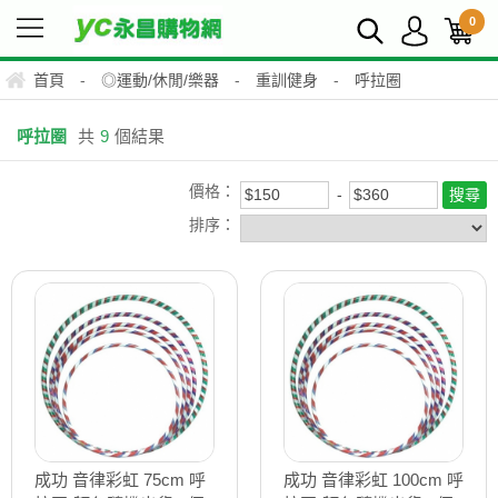
0
首頁
-
◎運動/休閒/樂器
-
重訓健身
-
呼拉圈
呼拉圈
共
9
個結果
價格：
排序：
成功 音律彩虹 75cm 呼
成功 音律彩虹 100cm 呼