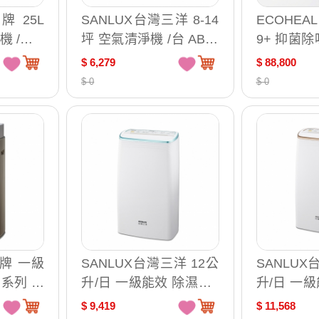
際牌 25L
SANLUX台灣三洋 8-14
ECOHEA
 /台 F
坪 空氣清淨機 /台 ABC-
9+ 抑菌除
M81
9
$ 6,279
$ 88,800
$ 0
$ 0
國際牌 一級
SANLUX台灣三洋 12公
SANLUX
X 系列 寵
升/日 一級能效 除濕機 /
升/日 一級
淨機 (適
台 SDH-128M
台 SDH-1
$ 9,419
$ 11,568