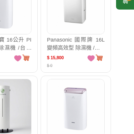
寶 16公升 PI
Panasonic 國際牌 16L
 除濕機 /台 A
變頻高效型 除濕機 /台 F
-YV32NN
$ 15,800
$ 0