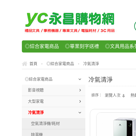
◎綜合家電商品
◎畢業刻字送禮
◎文具用品系
◎紙品文具系列
◎辦公用紙製品
◎事務機器/耗
首頁
◎綜合家電商品
冷氣清淨
-
-
◎運動/休閒/樂器
◎客製化禮贈品
◎食品/零食/
冷氣清淨
◎綜合家電商品
影音視聽
瀏覽人次
熱
排序：
大型家電
冷氣清淨
空氣清淨機/耗材
除濕機