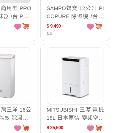
L 商用型 PRO
SAMPO聲寶 12公升 PI
味器 /台 PRO
COPURE 除濕機 /台 A
D-W124P
$ 9,490
$ 0
台灣三洋 16公
MITSUBISHI 三菱電機
能效 除濕機 /
18L 日本原裝 變頻空氣
68M
清淨除濕機 /台 MJ-EHV
$ 25,500