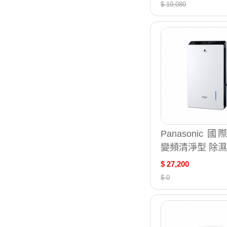
用坪數約9-19坪）
$ 19,080
-P75MH
Panasonic 國
變頻清淨型 除濕機
-YV40MH
$ 27,200
$ 0