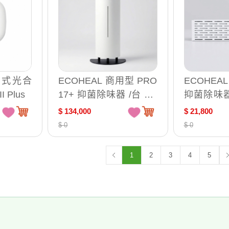
攜帶式光合
ECOHEAL 商用型 PRO
ECOHEA
 II Plus
17+ 抑菌除味器 /台 PR
抑菌除味
O 17
用）/台 IAQ
$ 134,000
$ 21,800
$ 0
$ 0
1
2
3
4
5