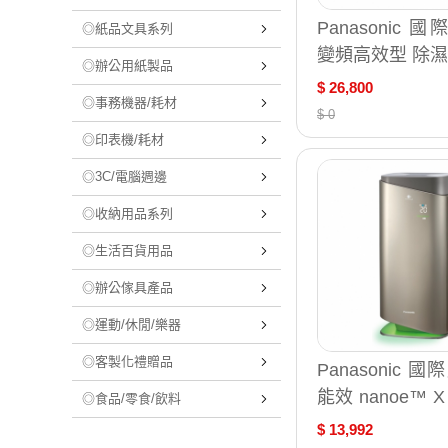
Panasonic 國
◎紙品文具系列
變頻高效型 除濕機
◎辦公用紙製品
-YV50LX
$ 26,800
◎事務機器/耗材
$ 0
◎印表機/耗材
◎3C/電腦週邊
◎收納用品系列
◎生活百貨用品
◎辦公傢具產品
◎運動/休閒/樂器
◎客製化禮贈品
Panasonic 
能效 nanoe™ 
◎食品/零食/飲料
物 淨化 空氣 清
$ 13,992