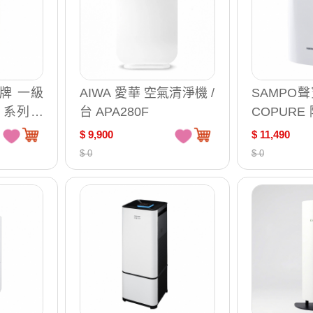
國際牌 一級
AIWA 愛華 空氣清淨機 /
SAMPO聲
X 系列 H
台 APA280F
COPURE
空氣 清淨
D-W132P
$ 9,900
$ 11,490
7-15
$ 0
$ 0
PH