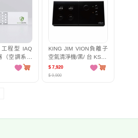
L 工程型 IAQ
KING JIM VION負離子
器（空調系統
空氣清淨機/黑/ 台 KSV1
 5
0-BK
$ 7,920
$ 9,900