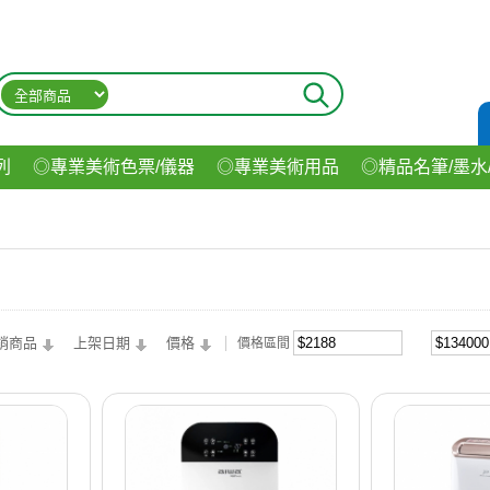
列
◎專業美術色票/儀器
◎專業美術用品
◎精品名筆/墨水
材
◎印表機/耗材
◎3C/電腦週邊
◎收納用品系列
◎生
飲料
銷商品
上架日期
價格
價格區間