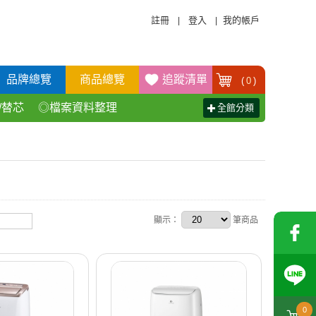
註冊
登入
我的帳戶
|
|
品牌總覽
商品總覽
追蹤清單
(
0
)
/替芯
◎檔案資料整理
全館分類
活百貨用品
◎辦公傢具產品
顯示：
筆商品
0