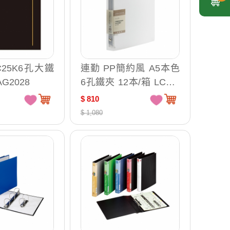
C25K6孔大鐵
連勤 PP簡約風 A5本色
AG2028
6孔鐵夾 12本/箱 LCW6
R
$ 810
$ 1,080