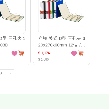
D型 三孔夾 1
立強 美式 D型 三孔夾 3
803D
20x270x60mm 12個 /箱
R8603D
$ 1,176
$ 1,680
15