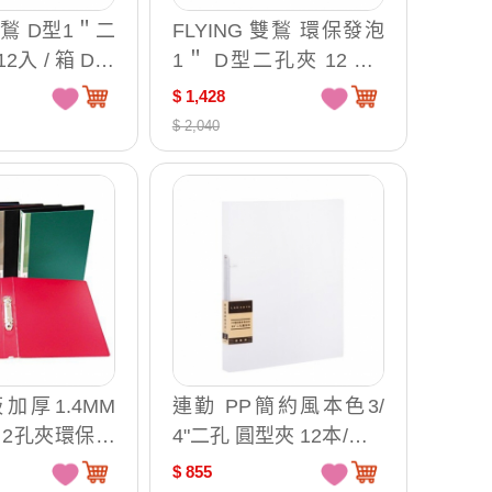
 雙鶖 D型1＂二
FLYING 雙鶖 環保發泡
2入 / 箱 DB-
1＂ D型二孔夾 12入 /
箱 RG-5210
$ 1,428
$ 2,040
板加厚1.4MM
連勤 PP簡約風本色3/
P 2孔夾環保無
4"二孔 圓型夾 12本/箱 L
本 TC532A
CW2R
$ 855