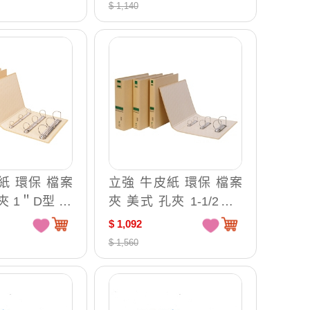
$ 1,140
紙 環保 檔案
立強 牛皮紙 環保 檔案
夾 1＂D型 12
夾 美式 孔夾 1-1/2＂D
403D
型 320x270x60mm 12
$ 1,092
個 /箱 GR8602D（特訂
$ 1,560
品，確認訂購後無法取
消或退換）