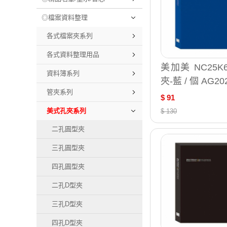
◎檔案資料整理
各式檔案夾系列
各式資料整理用品
美加美 NC25
資料簿系列
夾-藍 / 個 AG20
管夾系列
$ 91
美式孔夾系列
$ 130
二孔圓型夾
三孔圓型夾
四孔圓型夾
二孔D型夾
三孔D型夾
四孔D型夾