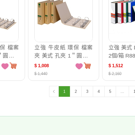
保 檔案
立強 牛皮紙 環保 檔案
立強 美式 
＂圓型 1
夾 美式 孔夾 1＂圓型 1
2個/箱 R8
2個/箱 GR643
$ 1,008
$ 1,512
$ 1,440
$ 2,160
1
2
3
4
5
...