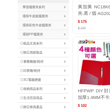
美加美 NC18
學習檔案夾系列
夾-黑 / 個 AG20
環保牛皮紙檔案夾
$ 175
環保彩色牛皮檔案夾
$ 220
環保PP檔案夾
◎紙品文具系列
◎辦公用紙製品
◎事務機器/耗材
◎印表機/耗材
◎3C/電腦週邊
◎收納用品系列
HFPWP DIY
加厚1.4MM不卡
◎生活百貨用品
P檔案夾 環保無
$ 102
◎辦公傢具產品