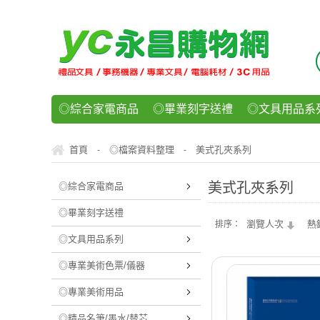
◎綜合家電商品
◎畢業刻字送禮
◎文具用品系
◎紙品文具系列
◎辦公用紙製品
◎事務機器/耗
首頁
◎檔案資料整理
美式孔夾系列
-
-
◎運動/休閒/樂器
◎客製化禮贈品
◎食品/零食/
美式孔夾系列
◎綜合家電商品
◎畢業刻字送禮
瀏覽人次
熱
排序：
◎文具用品系列
◎專業美術色票/儀器
◎專業美術用品
◎精品名筆/墨水/替芯