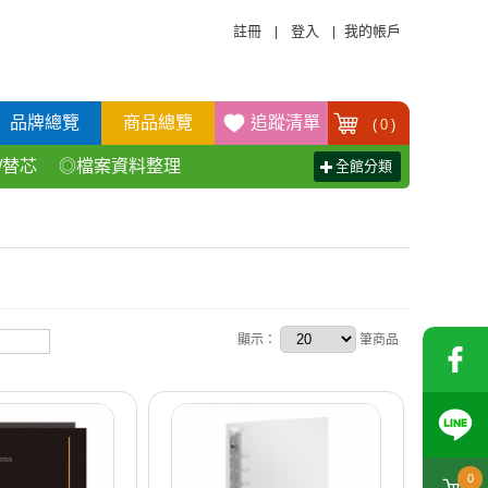
註冊
登入
我的帳戶
|
|
品牌總覽
商品總覽
追蹤清單
(
0
)
/替芯
◎檔案資料整理
全館分類
活百貨用品
◎辦公傢具產品
顯示：
筆商品
0