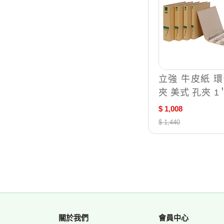
立強 牛皮紙 環
夾 美式 孔夾 1
2個/箱 GR840
$ 1,008
$ 1,440
關於我們
會員中心