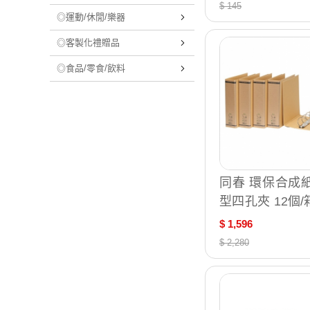
製 / 個 DC532A
$ 145
◎運動/休閒/樂器
◎客製化禮贈品
◎食品/零食/飲料
同春 環保合成紙
型四孔夾 12個/箱
62L
$ 1,596
$ 2,280