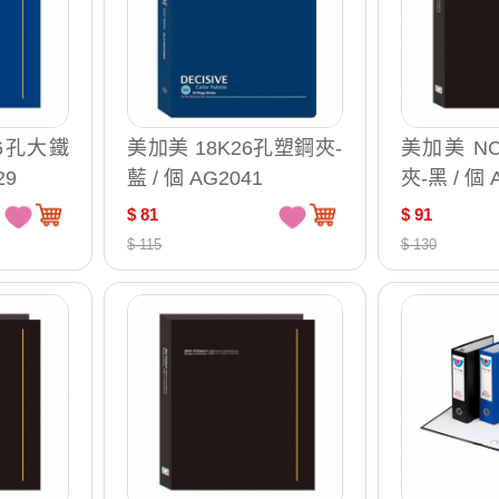
K6孔大鐵
美加美 18K26孔塑鋼夾-
美加美 N
29
藍 / 個 AG2041
夾-黑 / 個 
$ 81
$ 91
$ 115
$ 130