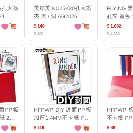
K6孔大鐵
美加美 NC25K20孔大鐵
FLYING
24
夾-黑 / 個 AG2026
孔夾 藍色 1
210
$ 140
$ 1,092
$ 200
$ 1,560
封面PP板
HFPWP DIY封面PP板
HFPWP 
紙 2孔P
加厚1.4MM不卡紙 PP3
不卡紙 P
毒 台灣
孔夾 環保無毒 台灣製 /
毒 台灣製 /
$ 119
$ 88