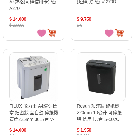
A4規格(可碎信用卡) /台
(短碎狀) /台 V-270D
A270
$ 14,000
$ 9,750
$ 20,000
$ 0
FILUX 飛力士 A4環保標
Resun 短碎狀 碎紙機
章 細密狀 全自動 碎紙機
220mm 10公升 可碎紙
寬度225mm 30L /台 V-
張 信用卡 /台 S-502C
150 (環保標章證號
$ 14,000
$ 1,950
23029)