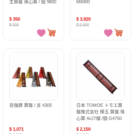
生算盤 珠心算 / 個 9800
M6000
$ 350
$ 3,920
$ 500
$ 5,600
自強牌 算盤 / 支 4305
日本 TOMOE トモエ算
盤株式会社 樺玉 算盤 珠
心算 4x27檔 /個 G4750
$ 1,071
$ 2,150