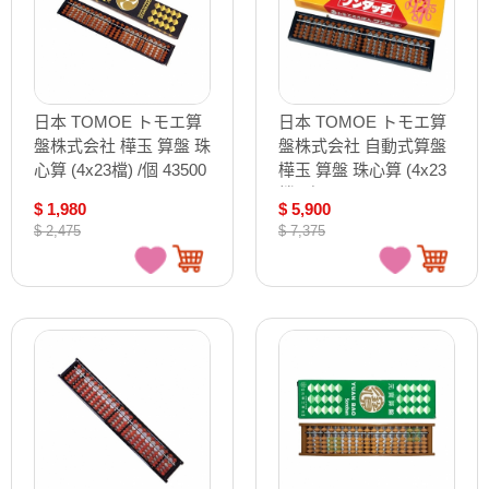
日本 TOMOE トモエ算
日本 TOMOE トモエ算
盤株式会社 樺玉 算盤 珠
盤株式会社 自動式算盤
心算 (4x23檔) /個 43500
樺玉 算盤 珠心算 (4x23
4906935435008
檔) /個 ON150
$ 1,980
$ 5,900
$ 2,475
$ 7,375