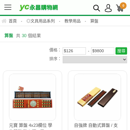
0
首頁
-
◎文具用品系列
-
教學用品
-
算盤
算盤
共
30
個結果
價格：
排序：
元寶 算盤 4x23欄位 學
自強牌 自動式算盤 / 支