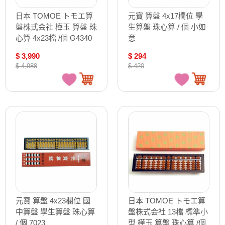
日本 TOMOE トモエ算
元寶 算盤 4x17欄位 學
盤株式会社 樺玉 算盤 珠
生算盤 珠心算 / 個 小如
心算 4x23檔 /個 G4340
意
$ 3,990
$ 294
$ 4,988
$ 420
元寶 算盤 4x23欄位 國
日本 TOMOE トモエ算
中算盤 學生算盤 珠心算
盤株式会社 13檔 標準小
/ 個 7023
型 樺玉 算盤 珠心算 /個