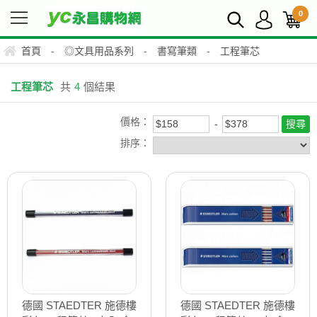
0
首頁
-
◎文具用品系列
-
書寫筆類
-
工程筆芯
工程筆芯
共
4
個結果
價格：
排序：
德國 STAEDTER 施德樓
德國 STAEDTER 施德樓