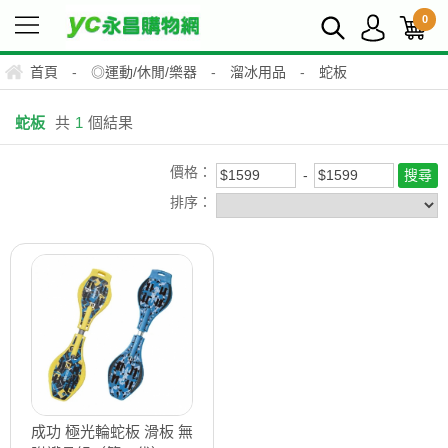
0
首頁
-
◎運動/休閒/樂器
-
溜冰用品
-
蛇板
蛇板
共
1
個結果
價格：
排序：
成功 極光輪蛇板 滑板 無