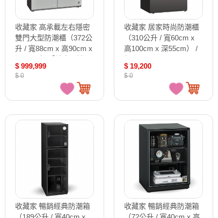
收藏家 高承載左右隱密
收藏家 居家時尚防潮櫃
雙門大型防潮櫃（372公
（310公升 / 寬60cm x
升 / 寬88cm x 高90cm x
高100cm x 深55cm） /
深53cm）【請來電洽
個 V-10
$ 999,999
$ 19,200
詢】 /個 AXH-350M
$ 0
$ 0
收藏家 暢銷經典防潮箱
收藏家 暢銷經典防潮箱
（189公升 / 寬40cm x
（72公升 / 寬40cm x 高