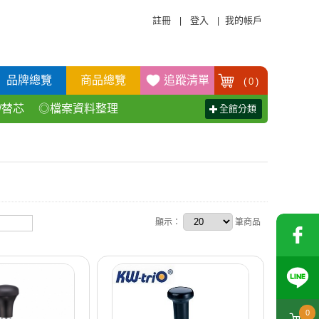
註冊
登入
我的帳戶
|
|
品牌總覽
商品總覽
追蹤清單
(
0
)
/替芯
◎檔案資料整理
全館分類
活百貨用品
◎辦公傢具產品
顯示：
筆商品
0