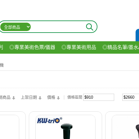
列
◎專業美術色票/儀器
◎專業美術用品
◎精品名筆/墨水
材
◎印表機/耗材
◎3C/電腦週邊
◎收納用品系列
◎生
機
飲料
銷商品
上架日期
價格
價格區間