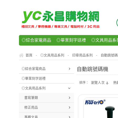
◎綜合家電商品
◎畢業刻字送禮
◎文具用品系
◎紙品文具系列
◎辦公用紙製品
◎事務機器/耗
首頁
◎文具用品系列
印章用品系列
自動跳號碼
-
-
-
◎運動/休閒/樂器
◎客製化禮贈品
◎食品/零食/
自動跳號碼機
◎綜合家電商品
◎畢業刻字送禮
瀏覽人次
熱
排序：
◎文具用品系列
書寫筆類
修正用品
事務文具