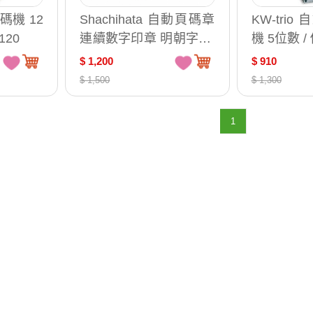
碼機 12
Shachihata 自動頁碼章
KW-tri
120
連續數字印章 明朝字體/
機 5位數 / 
組 GNR-32M
$ 1,200
$ 910
$ 1,500
$ 1,300
1