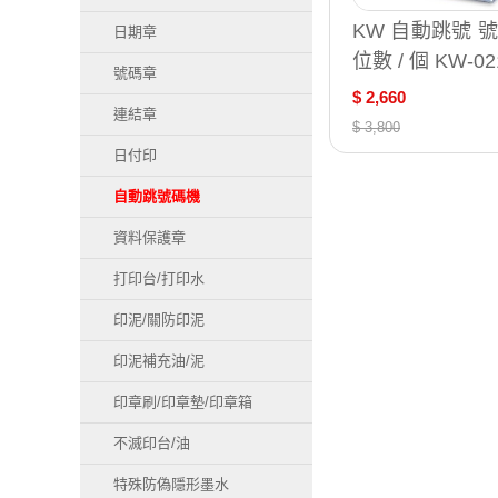
KW 自動跳號 號
日期章
位數 / 個 KW-02
號碼章
$ 2,660
連結章
$ 3,800
日付印
自動跳號碼機
資料保護章
打印台/打印水
印泥/關防印泥
印泥補充油/泥
印章刷/印章墊/印章箱
不滅印台/油
特殊防偽隱形墨水