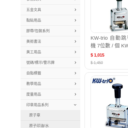
五金文具
黏貼用品
膠帶/包裝系列
KW-trio 自動
美術書法
機 7位數 / 個 KW
美工用品
$ 1,015
號碼/標示/警示牌
$ 1,450
自黏標籤
教學用品
度量用品
印章用品系列
原子章
原子印油/水