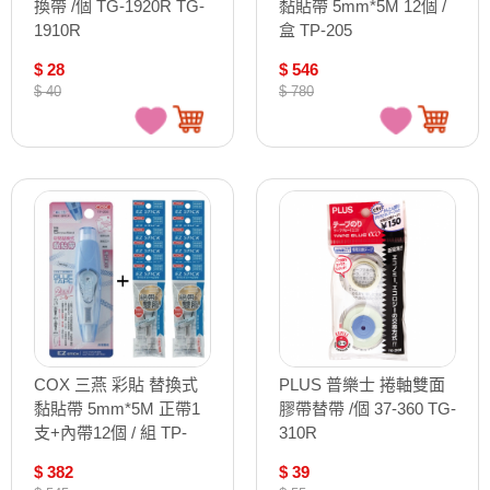
換帶 /個 TG-1920R TG-
黏貼帶 5mm*5M 12個 /
1910R
盒 TP-205
$ 28
$ 546
$ 40
$ 780
COX 三燕 彩貼 替換式
PLUS 普樂士 捲軸雙面
黏貼帶 5mm*5M 正帶1
膠帶替帶 /個 37-360 TG-
支+內帶12個 / 組 TP-
310R
205+TP-205R
$ 382
$ 39