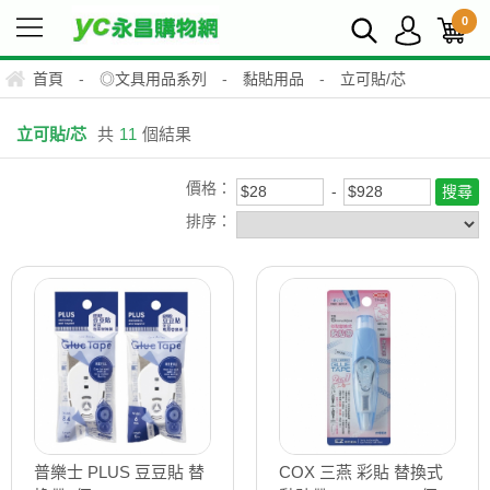
0
首頁
-
◎文具用品系列
-
黏貼用品
-
立可貼/芯
立可貼/芯
共
11
個結果
價格：
排序：
普樂士 PLUS 豆豆貼 替
COX 三燕 彩貼 替換式