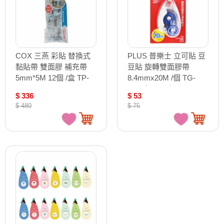
COX 三燕 彩貼 替換式
PLUS 普樂士 立可貼 豆
黏貼帶 雙面膠 補充帶
豆貼 旋轉雙面膠帶
5mm*5M 12個 /盒 TP-
8.4mmx20M /個 TG-
205R
610（37-535）
$ 336
$ 53
$ 480
$ 75