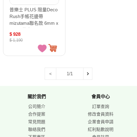
普樂士 PLUS 限量Deco
Rush手帳花邊帶
mizutama聯名款 6mm x
4M 14款/組 54-466~479
$ 928
$ 1,190
1/1
<
關於我們
會員中心
公司簡介
訂單查詢
合作提案
修改會員資料
常見問題
企業會員申請
聯絡我們
紅利點數說明
下載專區
會員註冊