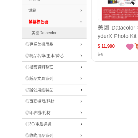
燈箱
螢幕校色器
美國 Datacolor 
美國Datacolor
yderX Photo Ki
幕校正器 校
◎專業美術用品
$ 11,990
攝影套組 /組 DT
$ 0
◎精品名筆/墨水/替芯
XPK050
◎檔案資料整理
◎紙品文具系列
◎辦公用紙製品
◎事務機器/耗材
◎印表機/耗材
◎3C/電腦週邊
◎收納用品系列