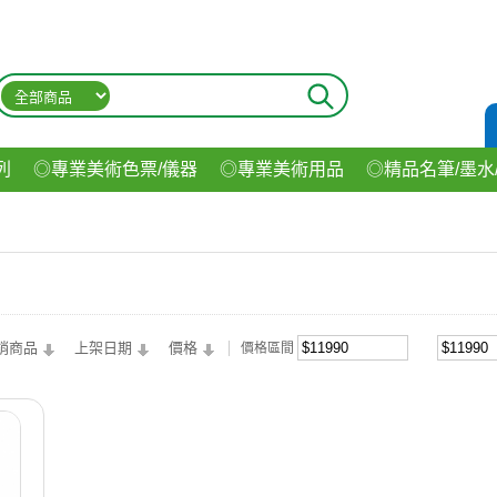
列
◎專業美術色票/儀器
◎專業美術用品
◎精品名筆/墨水
材
◎印表機/耗材
◎3C/電腦週邊
◎收納用品系列
◎生
飲料
銷商品
上架日期
價格
價格區間