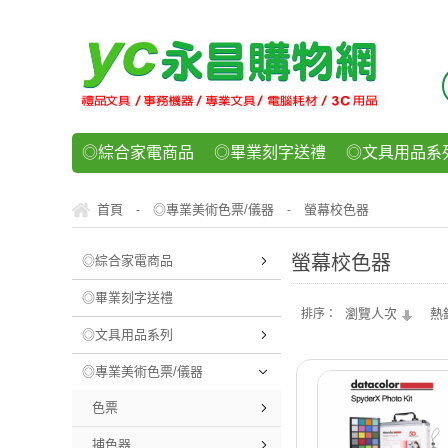
◎綜合家電商品
◎畢業刻字送禮
◎文具用品系
◎紙品文具系列
◎辦公用紙製品
◎事務機器/耗
首頁
◎專業美術色票/儀器
螢幕校色器
-
-
◎運動/休閒/樂器
◎客製化禮贈品
◎食品/零食/
螢幕校色器
◎綜合家電商品
◎畢業刻字送禮
瀏覽人次
熱
排序：
◎文具用品系列
◎專業美術色票/儀器
色票
捕色器