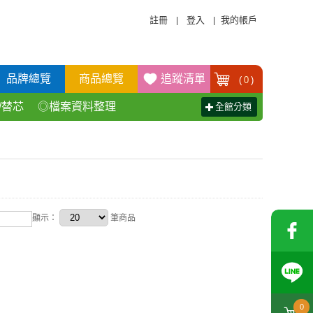
註冊
登入
我的帳戶
|
|
品牌總覽
商品總覽
追蹤清單
(
0
)
/替芯
◎檔案資料整理
全館分類
活百貨用品
◎辦公傢具產品
顯示：
筆商品
0