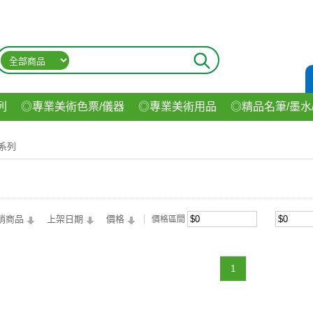
列
◎專業美術色票/儀器
◎專業美術用品
◎精品名筆/墨水
材
◎印表機/耗材
◎3C/電腦週邊
◎收納用品系列
◎生
N系列
飲料
銷商品
上架日期
價格
價格區間
1