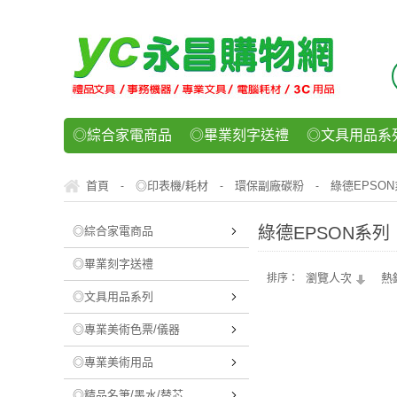
◎綜合家電商品
◎畢業刻字送禮
◎文具用品系
◎紙品文具系列
◎辦公用紙製品
◎事務機器/耗
首頁
◎印表機/耗材
環保副廠碳粉
綠德EPSO
-
-
-
◎運動/休閒/樂器
◎客製化禮贈品
◎食品/零食/
綠德EPSON系列
◎綜合家電商品
◎畢業刻字送禮
瀏覽人次
熱
排序：
◎文具用品系列
◎專業美術色票/儀器
◎專業美術用品
◎精品名筆/墨水/替芯