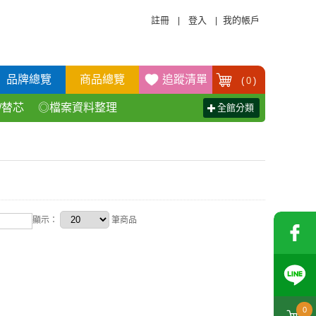
註冊
登入
我的帳戶
|
|
品牌總覽
商品總覽
追蹤清單
(
0
)
/替芯
◎檔案資料整理
全館分類
活百貨用品
◎辦公傢具產品
顯示：
筆商品
0