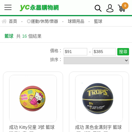
0
首頁
-
◎運動/休閒/樂器
-
球類用品
-
籃球
籃球
共
16
個結果
價格：
排序：
成功 Kitty兒童 3號 籃球
成功 黑色金溝刻字 籃球