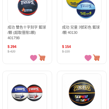
成功 雙色十字刻字 籃球
成功 兒童 3號彩色 籃球
/顆 (超取僅限1顆)
/顆 40130
40179B
$ 294
$ 154
$ 420
$ 220