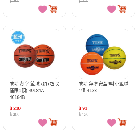
$ 250
$ 420
成功 刻字 籃球 /顆 (超取
成功 無毒安全6吋小籃球
僅限1顆) 40184A
/ 個 4123
40184B
$ 210
$ 91
$ 300
$ 130