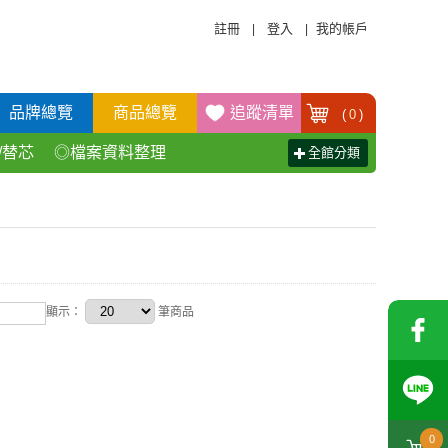
註冊
登入
我的帳戶
|
|
品牌總覽
商品總覽
追蹤清單
(
0
)
/替芯
◎檔案資料整理
全館分類
活百貨用品
◎辦公傢具產品
顯示：
筆商品
0