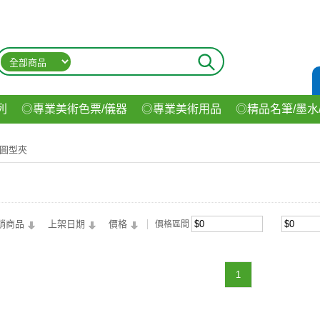
列
◎專業美術色票/儀器
◎專業美術用品
◎精品名筆/墨水
材
◎印表機/耗材
◎3C/電腦週邊
◎收納用品系列
◎生
圓型夾
飲料
銷商品
上架日期
價格
價格區間
1