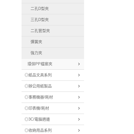
二孔D型夾
三孔D型夾
二孔管型夾
彈簧夾
強力夾
環保PP檔案夾
◎紙品文具系列
◎辦公用紙製品
◎事務機器/耗材
◎印表機/耗材
◎3C/電腦週邊
◎收納用品系列