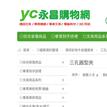
◎綜合家電商品
◎畢業刻字送禮
◎文具用品系
◎紙品文具系列
◎辦公用紙製品
◎事務機器/耗
首頁
◎檔案資料整理
環保彩色牛皮檔案夾
三孔
-
-
-
◎運動/休閒/樂器
◎客製化禮贈品
◎食品/零食/
三孔圓型夾
◎綜合家電商品
◎畢業刻字送禮
瀏覽人次
熱
排序：
◎文具用品系列
◎專業美術色票/儀器
◎專業美術用品
◎精品名筆/墨水/替芯