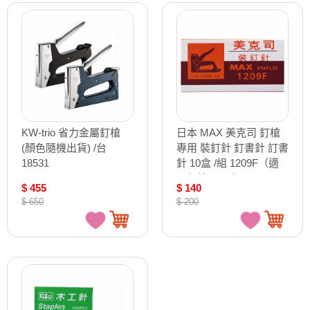
KW-trio 省力金屬釘槍
日本 MAX 美克司 釘槍
(顏色隨機出貨) /台
專用 裝釘針 釘書針 訂書
18531
針 10盒 /組 1209F（適
用釘槍TG-A）
$ 455
$ 140
$ 650
$ 200