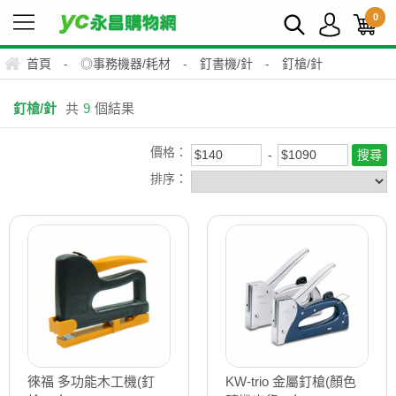
0
首頁
-
◎事務機器/耗材
-
釘書機/針
-
釘槍/針
釘槍/針
共
9
個結果
價格：
排序：
徠福 多功能木工機(釘
KW-trio 金屬釘槍(顏色