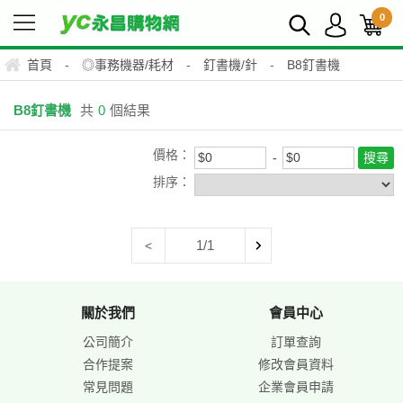
0
首頁
-
◎事務機器/耗材
-
釘書機/針
-
B8釘書機
B8釘書機
共
0
個結果
價格：
排序：
1/1
<
關於我們
會員中心
公司簡介
訂單查詢
合作提案
修改會員資料
常見問題
企業會員申請