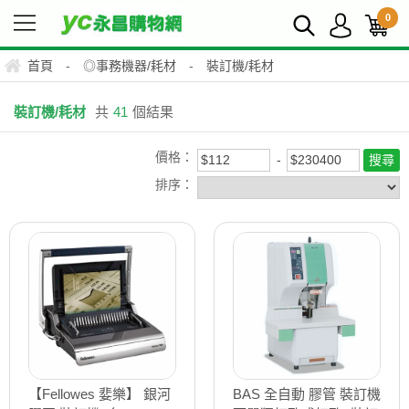
0
首頁
-
◎事務機器/耗材
-
裝訂機/耗材
裝訂機/耗材
共
41
個結果
價格：
排序：
【Fellowes 婓樂】 銀河
BAS 全自動 膠管 裝訂機