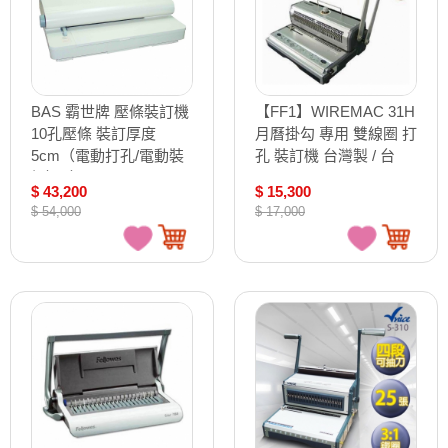
BAS 霸世牌 壓條裝訂機
【FF1】WIREMAC 31H
10孔壓條 裝訂厚度
月曆掛勾 專用 雙線圈 打
5cm（電動打孔/電動裝
孔 裝訂機 台灣製 / 台
訂）/台 WB-4000
WM-31H
$ 43,200
$ 15,300
$ 54,000
$ 17,000