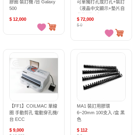
膠圈 裝訂機 /台 Galaxy
可單獨打孔或打孔+裝訂
500
（液晶中文顯示+墊片自
動旋轉）/台 NB-308
$ 12,000
$ 72,000
$ 0
【FF1】COILMAC 單線
MA1 裝訂用膠環
圈 手動剪孔 電動穿孔機/
6~20mm 100支入 /盒 黑
台 ECC
色
$ 9,000
$ 112