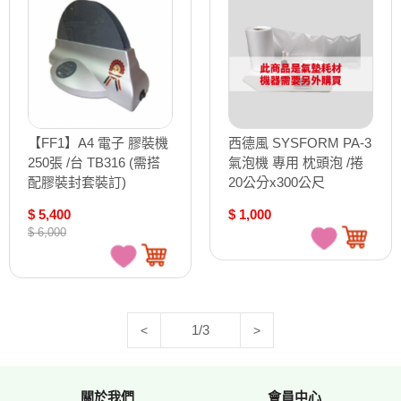
【FF1】A4 電子 膠裝機
西德風 SYSFORM PA-3
250張 /台 TB316 (需搭
氣泡機 專用 枕頭泡 /捲
配膠裝封套裝訂)
20公分x300公尺
$ 5,400
$ 1,000
$ 6,000
1/3
<
>
關於我們
會員中心