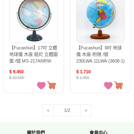
【Fucashun】17吋 立體
【Fucashun】8吋 地球
地球儀 木座 鋁尺 立體圖
儀 木座-附燈 /個
面 /個 MS-217ANRW
230LWA 11LWA (3608-1)
(3628)
$ 9,450
$ 1,710
$ 10,500
$ 1,900
1/2
<
>
關於我們
會員中心