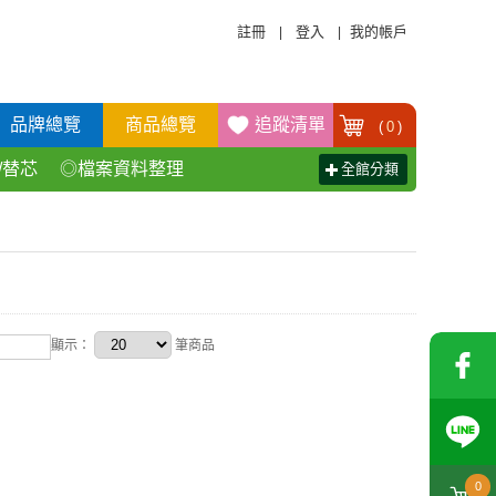
註冊
登入
我的帳戶
|
|
品牌總覽
商品總覽
追蹤清單
(
0
)
/替芯
◎檔案資料整理
全館分類
活百貨用品
◎辦公傢具產品
顯示：
筆商品
0