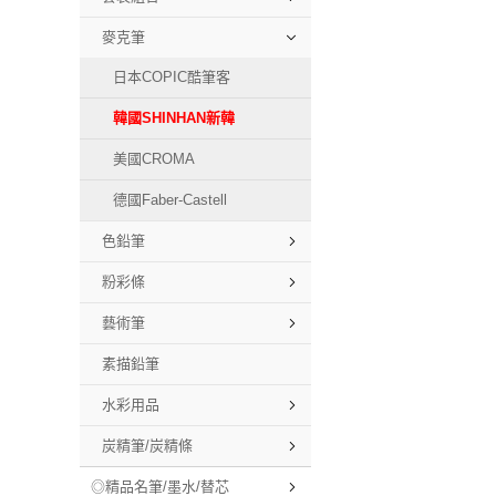
麥克筆
日本COPIC酷筆客
韓國SHINHAN新韓
美國CROMA
德國Faber-Castell
色鉛筆
粉彩條
藝術筆
素描鉛筆
水彩用品
炭精筆/炭精條
◎精品名筆/墨水/替芯