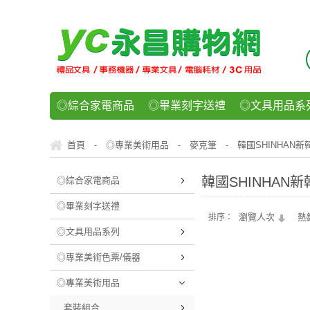
◎綜合家電商品
◎畢業刻字送禮
◎文具用品系
◎紙品文具系列
◎辦公用紙製品
◎事務機器/耗
首頁
◎專業美術用品
麥克筆
韓國SHINHAN新
-
-
-
◎運動/休閒/樂器
◎客製化禮贈品
◎食品/零食/
韓國SHINHAN新
◎綜合家電商品
◎畢業刻字送禮
瀏覽人次
熱
排序：
◎文具用品系列
◎專業美術色票/儀器
◎專業美術用品
套裝組合