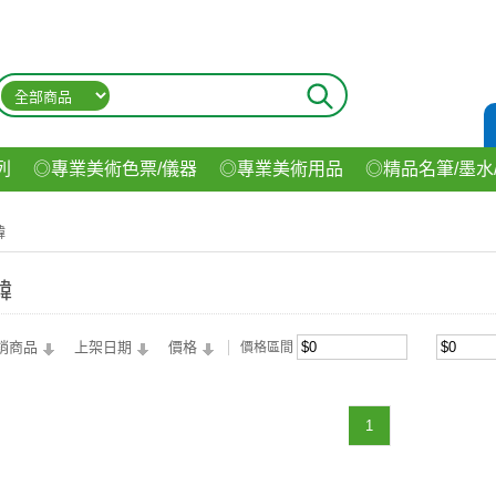
列
◎專業美術色票/儀器
◎專業美術用品
◎精品名筆/墨水
材
◎印表機/耗材
◎3C/電腦週邊
◎收納用品系列
◎生
韓
飲料
韓
銷商品
上架日期
價格
價格區間
1