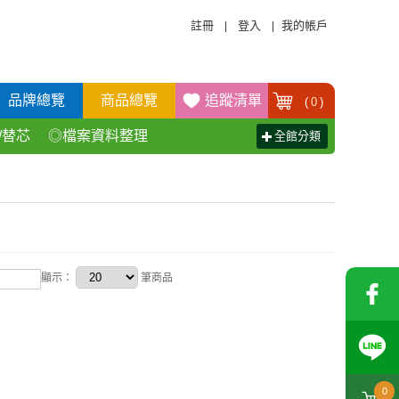
註冊
登入
我的帳戶
|
|
品牌總覽
商品總覽
追蹤清單
(
0
)
/替芯
◎檔案資料整理
全館分類
活百貨用品
◎辦公傢具產品
顯示：
筆商品
0