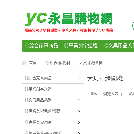
◎綜合家電商品
◎畢業刻字送禮
◎文具用品系
◎紙品文具系列
◎辦公用紙製品
◎事務機器/耗
首頁
◎印表機/耗材
大尺寸繪圖機
-
-
◎運動/休閒/樂器
◎客製化禮贈品
◎食品/零食/
大尺寸繪圖機
◎綜合家電商品
◎畢業刻字送禮
瀏覽人次
熱
排序：
◎文具用品系列
◎專業美術色票/儀器
◎專業美術用品
◎精品名筆/墨水/替芯