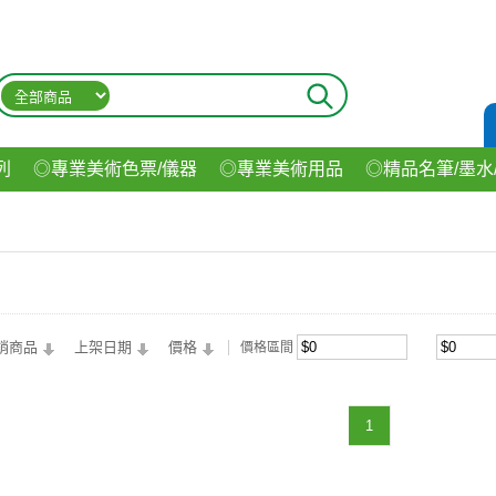
列
◎專業美術色票/儀器
◎專業美術用品
◎精品名筆/墨水
材
◎印表機/耗材
◎3C/電腦週邊
◎收納用品系列
◎生
飲料
銷商品
上架日期
價格
價格區間
1