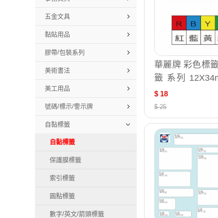
五金文具
黏貼用品
膠帶/包裝系列
華麗牌 彩色標籤
美術書法
籤 系列 12X34mm 
美工用品
2071R WL-2071B WL-2
$ 18
071Y WL-2071
號碼/標示/警示牌
$ 25
自黏標籤
自黏標籤
保護膜標籤
索引標籤
圓點標籤
數字/英文/箭頭標籤