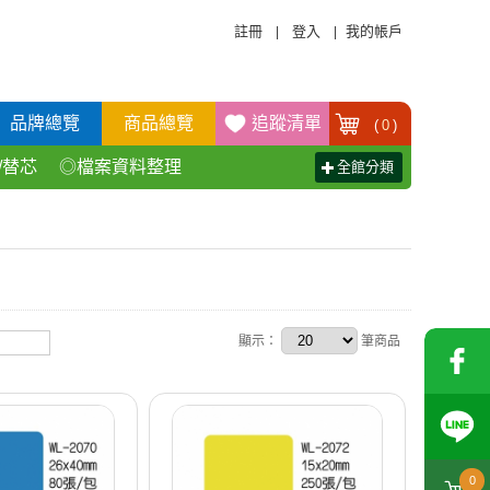
註冊
登入
我的帳戶
|
|
品牌總覽
商品總覽
追蹤清單
(
0
)
/替芯
◎檔案資料整理
全館分類
活百貨用品
◎辦公傢具產品
顯示：
筆商品
0