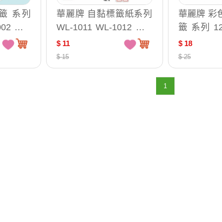
華麗牌 自黏標籤紙系列
華麗牌 彩
WL-1011 WL-1012 WL-
籤 系列 12X
1013 WL-1014 WL-101
2073R WL-2073B WL-2
$ 11
$ 18
5 WL-1016 WL-1017 W
073Y WL-2073G / WL-2
$ 15
$ 25
L-1018 WL-1019 WL-10
073R
20 WL-1021 WL-1022
1
WL-1023 WL-1025 WL-
m
1027 WL-1028 WL-102
9 WL-1030 WL-1031 W
L-1032 WL-1033 WL-10
35 WL-1036 WL-1037
WL-1038 WL-1065 WL-
1066 WL-1072 WL-107
4 WL-1075 WL-1076 / 5
0X75mm 30張 WL-1011
(紅框)