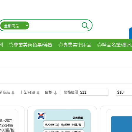
列
◎專業美術色票/儀器
◎專業美術用品
◎精品名筆/墨水
材
◎印表機/耗材
◎3C/電腦週邊
◎收納用品系列
◎生
飲料
銷商品
上架日期
價格
價格區間