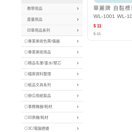
華麗牌 自黏標籤 系列
教學用品
WL-1001 WL-1002 WL-
度量用品
1003 WL-1004 WL-100
$ 11
印章用品系列
5 WL-1006 WL-1007 W
$ 15
L-1008 WL-1009 WL-10
◎專業美術色票/儀器
10 WL-1040 WL-1041
◎專業美術用品
WL-1042 WL-1043 / WL
◎精品名筆/墨水/替芯
-1001 50X75m
◎檔案資料整理
◎紙品文具系列
◎辦公用紙製品
◎事務機器/耗材
◎印表機/耗材
◎3C/電腦週邊