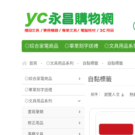
◎綜合家電商品
◎畢業刻字送禮
◎文具用品系
◎紙品文具系列
◎辦公用紙製品
◎事務機器/耗
首頁
◎文具用品系列
自黏標籤
自黏標籤
-
-
-
◎運動/休閒/樂器
◎客製化禮贈品
◎食品/零食/
自黏標籤
◎綜合家電商品
◎畢業刻字送禮
瀏覽人次
熱
排序：
◎文具用品系列
書寫筆類
修正用品
事務文具