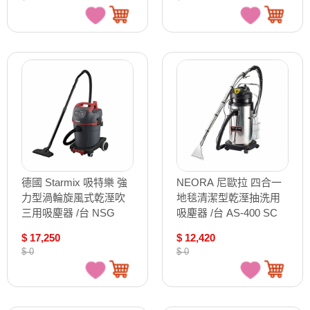
德國 Starmix 吸特樂 強
NEORA 尼歐拉 四合一
力型渦輪旋風式乾溼吹
地毯清潔型乾溼抽洗用
三用吸塵器 /台 NSG
吸塵器 /台 AS-400 SC
uClean-1432
$ 17,250
$ 12,420
$ 0
$ 0