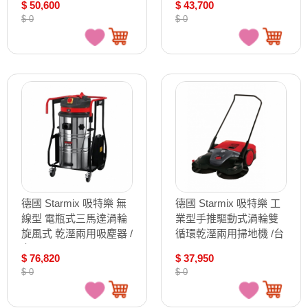
$ 50,600
$ 43,700
$ 0
$ 0
德國 Starmix 吸特樂 無
德國 Starmix 吸特樂 工
線型 電瓶式三馬達渦輪
業型手推驅動式渦輪雙
旋風式 乾溼兩用吸塵器 /
循環乾溼兩用掃地機 /台
台 GS-1878 B
Haaga 497
$ 76,820
$ 37,950
$ 0
$ 0