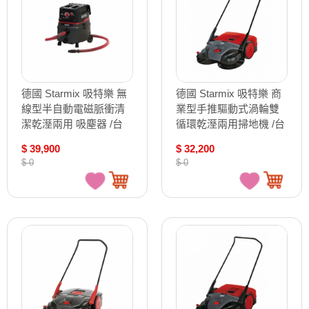
德國 Starmix 吸特樂 無
德國 Starmix 吸特樂 商
線型半自動電磁脈衝清
業型手推驅動式渦輪雙
潔乾溼兩用 吸塵器 /台
循環乾溼兩用掃地機 /台
ISC BATRIX L 36-18V
Haaga 477
$ 39,900
$ 32,200
頂配款
$ 0
$ 0