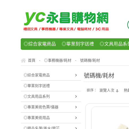
◎綜合家電商品
◎畢業刻字送禮
◎文具用品系
◎紙品文具系列
◎辦公用紙製品
◎事務機器/耗
首頁
◎事務機器/耗材
號碼機/耗材
-
-
◎運動/休閒/樂器
◎客製化禮贈品
◎食品/零食/
號碼機/耗材
◎綜合家電商品
◎畢業刻字送禮
瀏覽人次
熱
排序：
◎文具用品系列
◎專業美術色票/儀器
◎專業美術用品
◎精品名筆/墨水/替芯