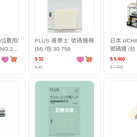
6位數用/
PLUS 普樂士 號碼機棉
日本 UCH
 NO.240
(M) /包 30-759
號碼機 /台 
$ 32
$ 5,460
$ 45
$ 7,800
即將到貨