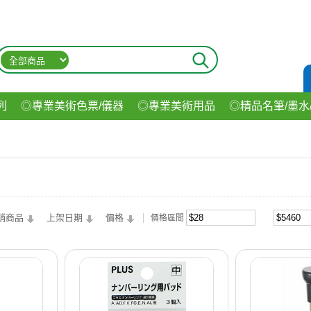
列
◎專業美術色票/儀器
◎專業美術用品
◎精品名筆/墨水
材
◎印表機/耗材
◎3C/電腦週邊
◎收納用品系列
◎生
飲料
銷商品
上架日期
價格
價格區間