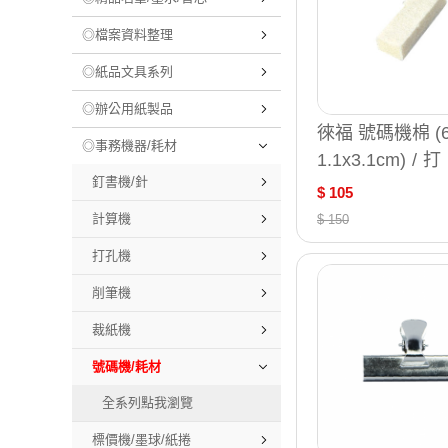
◎檔案資料整理
◎紙品文具系列
◎辦公用紙製品
徠福 號碼機棉 (
◎事務機器/耗材
1.1x3.1cm) / 打
釘書機/針
2
$ 105
計算機
$ 150
打孔機
削筆機
裁紙機
號碼機/耗材
全系列點我瀏覽
標價機/墨球/紙捲