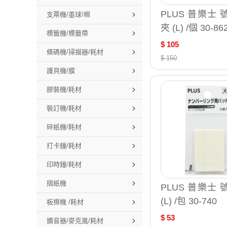
PLUS 普樂士
支票機/墨球/棉
夾 (L) /個 30-86
標籤機/標籤帶
$ 105
條碼機/掃描器/耗材
$ 150
護貝機/膜
膠裝機/耗材
裝訂機/耗材
碎紙機/耗材
打卡鐘/耗材
印時鐘/耗材
摺紙機
PLUS 普樂士
(L) /包 30-740
板擦機 /耗材
$ 53
擴音器/麥克風/耗材