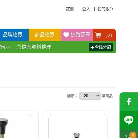
註冊
登入
我的帳戶
|
|
品牌總覽
商品總覽
追蹤清單
(
0
)
/替芯
◎檔案資料整理
全館分類
活百貨用品
◎辦公傢具產品
顯示：
筆商品
0