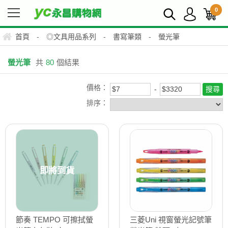
0
首頁
-
◎文具用品系列
-
書寫筆類
-
螢光筆
螢光筆
共
80
個結果
價格：
排序：
即將到貨
節奏 TEMPO 可擦拭螢
三菱Uni 視窗螢光記號筆