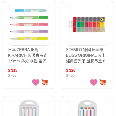
日本 ZEBRA 斑馬
STABILO 德國 思筆樂
KIRARICH 閃漾直液式
BOSS ORIGINAL 波士
3.5mm 斜尖 水性 螢光
經典螢光筆 塑膠吊盒 8
記號筆 螢光筆 10支/盒
色組/盒 ST70/8
$ 315
$ 320
WKS18
$ 450
$ 400