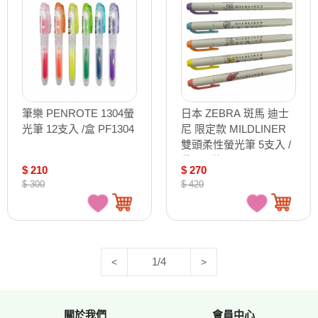
筆樂 PENROTE 1304螢
日本 ZEBRA 斑馬 迪士
光筆 12支入 /盒 PF1304
尼 限定款 MILDLINER
雙頭柔性螢光筆 5支入 /
袋 A/B款 WKT7-DS3-5C
$ 210
$ 270
$ 300
$ 420
1/4
<
>
關於我們
會員中心