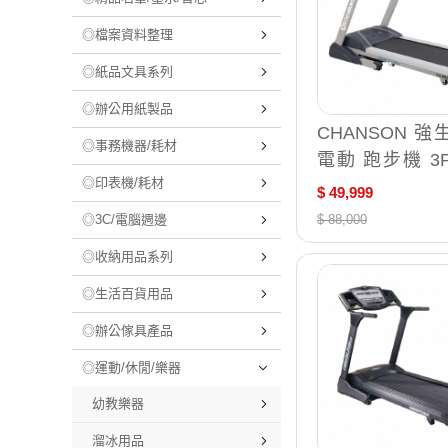
◎檔案資料整理
◎紙品文具系列
◎辦公用紙製品
CHANSON 強生
◎事務機器/耗材
電動 跑步機 3P
◎印表機/耗材
台 CS-8830X
$ 49,999
面板)
◎3C/電腦週邊
$ 88,000
◎收納用品系列
◎生活百貨用品
◎辦公傢具產品
◎運動/休閒/樂器
幼教樂器
溜冰用品