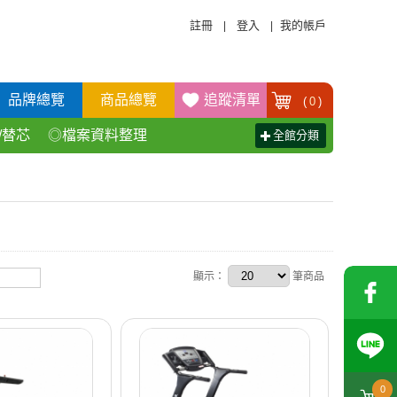
註冊
登入
我的帳戶
|
|
品牌總覽
商品總覽
追蹤清單
(
0
)
/替芯
◎檔案資料整理
全館分類
活百貨用品
◎辦公傢具產品
顯示：
筆商品
0