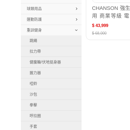
CHANSON 強
球類用品
用 商業等級 電
運動防護
機 2.5P 馬力 / 台 CS-66
$ 43,999
重訓健身
30 (中文操控面
$ 68,000
跳繩
拉力帶
健腹輪/伏地挺身器
握力器
啞鈴
沙包
拳擊
呼拉圈
手套