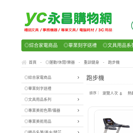
◎綜合家電商品
◎畢業刻字送禮
◎文具用品系
◎紙品文具系列
◎辦公用紙製品
◎事務機器/耗
首頁
◎運動/休閒/樂器
重訓健身
跑步機
-
-
-
◎運動/休閒/樂器
◎客製化禮贈品
◎食品/零食/
跑步機
◎綜合家電商品
◎畢業刻字送禮
瀏覽人次
熱
排序：
◎文具用品系列
◎專業美術色票/儀器
◎專業美術用品
◎精品名筆/墨水/替芯