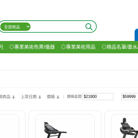
列
◎專業美術色票/儀器
◎專業美術用品
◎精品名筆/墨水
材
◎印表機/耗材
◎3C/電腦週邊
◎收納用品系列
◎生
飲料
銷商品
上架日期
價格
價格區間