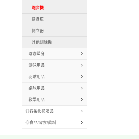
跑步機
健身車
倒立器
其他訓練機
瑜珈塑身
游泳用品
羽球用品
桌球用品
教學用品
◎客製化禮贈品
◎食品/零食/飲料