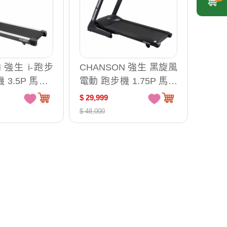
N 強生 i-跑步
CHANSON 強生 黑旋風
3.5P 馬力 /
電動 跑步機 1.75P 馬力
文操控
/ 台 CS-6618 (中文操控
$ 29,999
面板)
$ 48,000