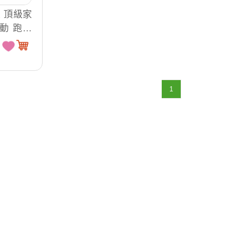
生 頂級家
動 跑步
板)
1