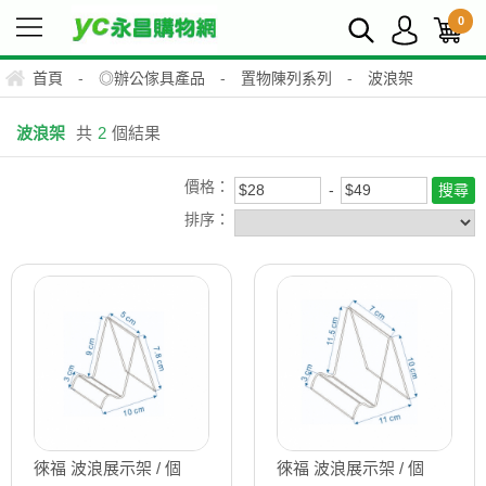
0
首頁
-
◎辦公傢具產品
-
置物陳列系列
-
波浪架
波浪架
共
2
個結果
價格：
排序：
徠福 波浪展示架 / 個
徠福 波浪展示架 / 個