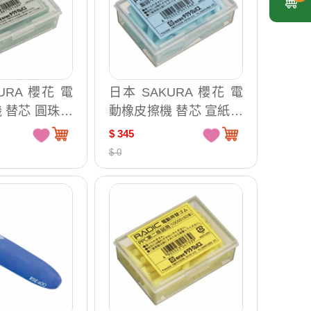
URA 櫻花 電
日本 SAKURA 櫻花 電
 替芯 圓珠筆
動橡皮擦機 替芯 宣紙製
擦條 日本原裝
圖用擦拭 橡皮擦條 日本
$ 345
00B-N
原裝 60支 /盒 1000S
$ 0