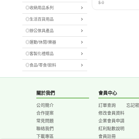
0
$ 0
◎收納用品系列
◎生活百貨用品
◎辦公傢具產品
◎運動/休閒/樂器
◎客製化禮贈品
◎食品/零食/飲料
關於我們
會員中心
公司簡介
訂單查詢
忘記
合作提案
修改會員資料
常見問題
企業會員申請
聯絡我們
紅利點數說明
下載專區
會員註冊