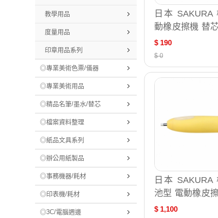
日本 SAKURA
教學用品
動橡皮擦機 替芯
度量用品
用 橡皮擦條 日
$ 190
印章用品系列
0支 /盒 500P
$ 0
◎專業美術色票/儀器
◎專業美術用品
◎精品名筆/墨水/替芯
◎檔案資料整理
◎紙品文具系列
◎辦公用紙製品
◎事務機器/耗材
日本 SAKURA
池型 電動橡皮擦
◎印表機/耗材
機 日本原裝 /台 
$ 1,100
◎3C/電腦週邊