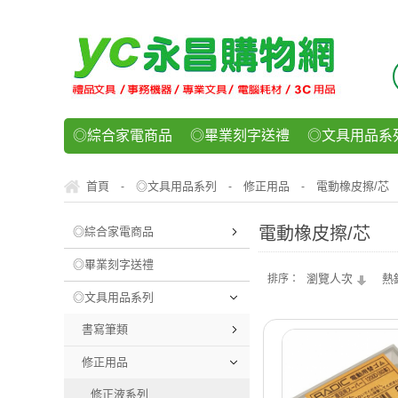
◎綜合家電商品
◎畢業刻字送禮
◎文具用品系
◎紙品文具系列
◎辦公用紙製品
◎事務機器/耗
首頁
◎文具用品系列
修正用品
電動橡皮擦/芯
-
-
-
◎運動/休閒/樂器
◎客製化禮贈品
◎食品/零食/
電動橡皮擦/芯
◎綜合家電商品
◎畢業刻字送禮
瀏覽人次
熱
排序：
◎文具用品系列
書寫筆類
修正用品
修正液系列