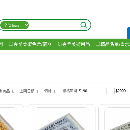
列
◎專業美術色票/儀器
◎專業美術用品
◎精品名筆/墨水
材
◎印表機/耗材
◎3C/電腦週邊
◎收納用品系列
◎生
飲料
銷商品
上架日期
價格
價格區間