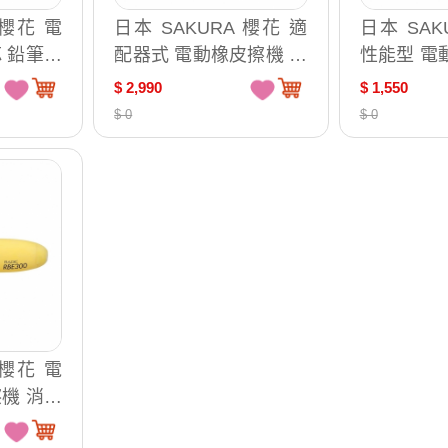
 櫻花 電
日本 SAKURA 櫻花 適
日本 SAK
 鉛筆專
配器式 電動橡皮擦機 消
性能型 電
本原裝 6
字機 日本原裝 /台 RBE1
字機 日本原
$ 2,990
$ 1,550
000
00
$ 0
$ 0
 櫻花 電
機 消字
RBE30