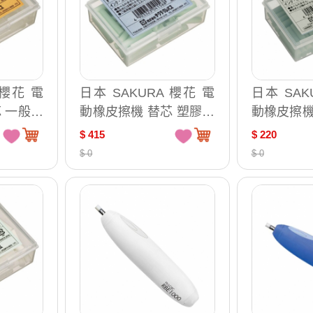
 櫻花 電
日本 SAKURA 櫻花 電
日本 SAK
 一般印
動橡皮擦機 替芯 塑膠材
動橡皮擦機
擦條 日
質表面用擦拭 橡皮擦條
專用 橡皮
$ 415
$ 220
1200D
日本原裝 60支 /盒 1200
60支 /盒 5
$ 0
$ 0
C