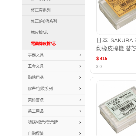
修正帶系列
修正(內)帶系列
橡皮擦/芯
日本 SAKURA
電動橡皮擦/芯
動橡皮擦機 替芯
事務文具
刷墨水專用 橡皮
$ 415
本原裝 60支 /盒 
五金文具
$ 0
黏貼用品
膠帶/包裝系列
美術書法
美工用品
號碼/標示/警示牌
自黏標籤