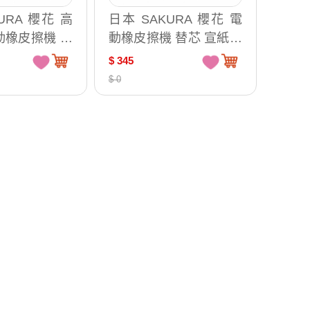
URA 櫻花 高
日本 SAKURA 櫻花 電
動橡皮擦機 消
動橡皮擦機 替芯 宣紙印
裝 /台 RBE4
表機墨水擦拭 橡皮擦條
$ 345
日本原裝 60支 /盒 1000
$ 0
D