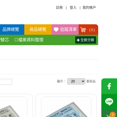
註冊
登入
我的帳戶
|
|
品牌總覽
商品總覽
追蹤清單
(
0
)
/替芯
◎檔案資料整理
全館分類
活百貨用品
◎辦公傢具產品
顯示：
筆商品
0