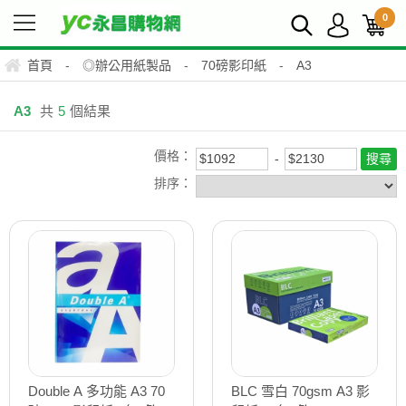
0
首頁
-
◎辦公用紙製品
-
70磅影印紙
-
A3
A3
共
5
個結果
價格：
排序：
Double A 多功能 A3 70
BLC 雪白 70gsm A3 影