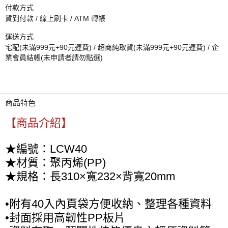
付款方式
貨到付款 / 線上刷卡 / ATM 轉帳
運送方式
宅配(未滿999元+90元運費) / 超商純取貨(未滿999元+90元運費) / 企
業會員結帳(未申請者請勿點選)
商品特色
【商品介紹】
★編號：LCW40
★材質：聚丙烯(PP)
★規格：長310×寬232×背寬20mm
•附有40入內頁袋方便收納、整理各種資料
•封面採用高韌性PP板片