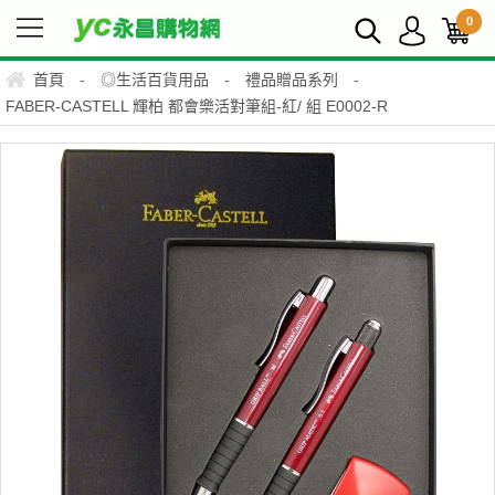
0
首頁
-
◎生活百貨用品
-
禮品贈品系列
-
FABER-CASTELL 輝柏 都會樂活對筆組-紅/ 組 E0002-R