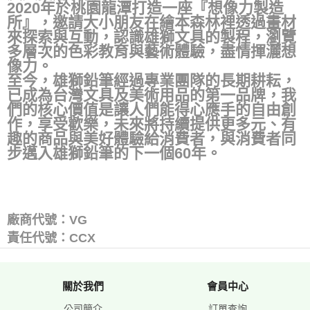
2020年於桃園龍潭打造一座『想像力製造
所』，邀請大小朋友在繪本森林裡透過畫材
來探索與互動，認識雄獅文具的製程，瀏覽
多層次的色彩教育與藝術體驗，盡情揮灑想
像力。
至今，雄獅鉛筆經過專業團隊的長期耕耘，
已成為台灣文具及美術用品的第一品牌，我
們的核心價值是讓人們能得心應手的自由創
作，享受歡樂，未來將持續提供更多元、有
趣的商品與美好體驗給消費者，與消費者同
步邁入雄獅鉛筆的下一個60年。
廠商代號：VG
責任代號：CCX
關於我們
會員中心
公司簡介
訂單查詢