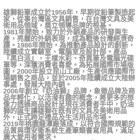
雄獅鉛筆成立於1956年，早期從鉛筆製造起
家，從事台灣區文具銷售，在台灣文具及美
術用品領域，奠立領導品牌的根基。
1981年開始，致力於外銷產品的研發與生
產，亮麗的外銷表現，成為戰後台灣經濟奇
蹟。1986年開始，為推動產品設計的創新，
陸續成立實驗室、電腦室及設計部。產品
『黑白派』，王樣水彩、奇異筆及電腦光碟
筆等，深獲消費者喜愛。為拓展國際市場版
圖，2000年設立昆山工廠，生產供應國際市
場銷售之商品，並於2005年陸續成立大陸辦
事處，發展大陸內銷。
2006年創立『奶油獅』品牌，象徵品牌及商
品年輕化，以活潑有趣的概念，將更多的想
像力透過商品設計呈現在消費者手中，奶油
獅的誕生讓雄獅在既有的文具及美術用品
外，正式跨足禮品及生活用品市場。
2019年桃園龍潭廠落成，以符合國際規範的
品質與環安衛系統生產筆類書寫用具，滿足
廣大愛用者需求。