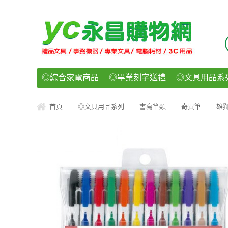
◎綜合家電商品
◎畢業刻字送禮
◎文具用品系
◎紙品文具系列
◎辦公用紙製品
◎事務機器/耗
首頁
◎文具用品系列
書寫筆類
奇異筆
雄獅
-
-
-
-
◎運動/休閒/樂器
◎客製化禮贈品
◎食品/零食/