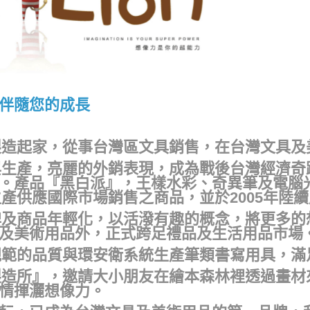
伴隨您的成長
筆製造起家，從事台灣區文具銷售，在台灣文具
與生產，亮麗的外銷表現，成為戰後台灣經濟奇
。產品『黑白派』，王樣水彩、奇異筆及電腦
生產供應國際市場銷售之商品，並於2005年陸
品牌及商品年輕化，以活潑有趣的概念，將更多
及美術用品外，正式跨足禮品及生活用品市場
際規範的品質與環安衛系統生產筆類書寫用具，
力製造所』，邀請大小朋友在繪本森林裡透過畫
情揮灑想像力。