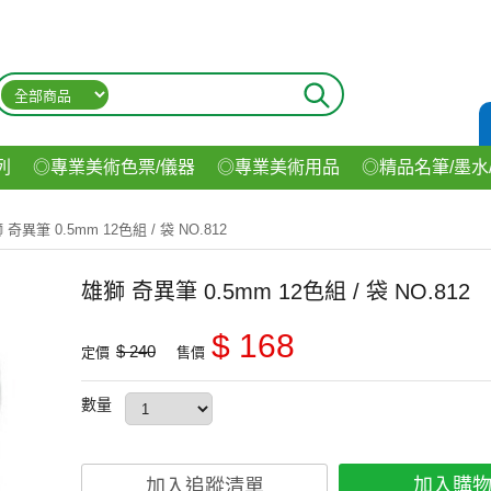
列
◎專業美術色票/儀器
◎專業美術用品
◎精品名筆/墨水
材
◎印表機/耗材
◎3C/電腦週邊
◎收納用品系列
◎生
 奇異筆 0.5mm 12色組 / 袋 NO.812
飲料
雄獅 奇異筆 0.5mm 12色組 / 袋 NO.812
$ 168
$ 240
定價
售價
數量
加入購
加入追蹤清單