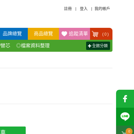
註冊
登入
我的帳戶
|
|
品牌總覽
商品總覽
追蹤清單
(
0
)
/替芯
◎檔案資料整理
全館分類
活百貨用品
◎辦公傢具產品
物車
0