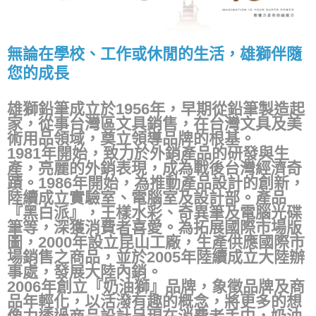
無論在學校、工作或休閒的生活，雄獅伴隨
您的成長
雄獅鉛筆成立於1956年，早期從鉛筆製造起
家，從事台灣區文具銷售，在台灣文具及美
術用品領域，奠立領導品牌的根基。
1981年開始，致力於外銷產品的研發與生
產，亮麗的外銷表現，成為戰後台灣經濟奇
蹟。1986年開始，為推動產品設計的創新，
陸續成立實驗室、電腦室及設計部。產品
『黑白派』，王樣水彩、奇異筆及電腦光碟
筆等，深獲消費者喜愛。為拓展國際市場版
圖，2000年設立昆山工廠，生產供應國際市
場銷售之商品，並於2005年陸續成立大陸辦
事處，發展大陸內銷。
2006年創立『奶油獅』品牌，象徵品牌及商
品年輕化，以活潑有趣的概念，將更多的想