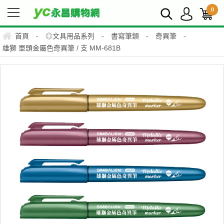
0
首頁
-
◎文具用品系列
-
書寫筆類
-
奇異筆
-
雄獅 單頭金屬色奇異筆 / 支 MM-681B