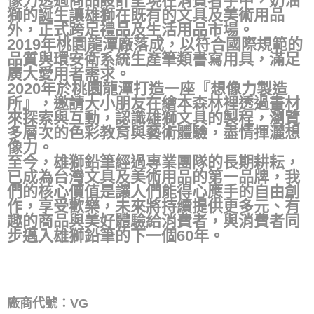
像力透過商品設計呈現在消費者手中，奶油
獅的誕生讓雄獅在既有的文具及美術用品
外，正式跨足禮品及生活用品市場。
2019年桃園龍潭廠落成，以符合國際規範的
品質與環安衛系統生產筆類書寫用具，滿足
廣大愛用者需求。
2020年於桃園龍潭打造一座『想像力製造
所』，邀請大小朋友在繪本森林裡透過畫材
來探索與互動，認識雄獅文具的製程，瀏覽
多層次的色彩教育與藝術體驗，盡情揮灑想
像力。
至今，雄獅鉛筆經過專業團隊的長期耕耘，
已成為台灣文具及美術用品的第一品牌，我
們的核心價值是讓人們能得心應手的自由創
作，享受歡樂，未來將持續提供更多元、有
趣的商品與美好體驗給消費者，與消費者同
步邁入雄獅鉛筆的下一個60年。
廠商代號：VG