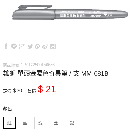
商品編號：P0122500156686
雄獅 單頭金屬色奇異筆 / 支 MM-681B
$ 21
$ 30
定價
售價
顏色
紅
藍
綠
金
銀