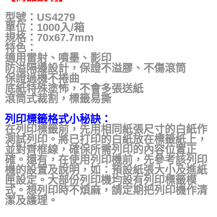
型號：US4279
單位：1000入/箱
規格：70x67.7mm
特色：
適用雷射、噴墨、影印
防溢隔邊設計，保證不溢膠、不傷滾筒
保證過機不捲曲
底紙特殊塗怖，不會多張送紙
滾筒式裁割，標籤易撕
列印標籤格式小秘訣：
在列印標籤前，先用相同紙張尺寸的白紙作
測試列印。將已打印的白紙放在標籤紙上，
並對齊框線，確保所需列印的內容位置正
確。還有，在使用列印機前，先參考該列印
機的設置及說明，如：預設紙張大小及進紙
匣設定。大部份列印機均設有列印標籤模
式。想列印時不煩麻，請定期把列印機作清
潔及護理。