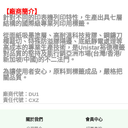
【廠商簡介】
針對不同的印表機列印特性，生產出具七層
結構的國際級專業列印用標籤。
從面紙吸墨塗層、高耐溫科技背膠、鋼鑄刀
模裁切、特殊防溢膠隔邊、底紙靜電處理等
高成本的專業生產技術，是Unistar裕德標籤
對品質的堅持及能行銷亞洲市場(台灣/香港/
新加坡/中國)的不二法門。
為讓使用者安心，原料到標籤成品，嚴格把
關品質。
廠商代號：DU1
責任代號：CXZ
關於我們
會員中心