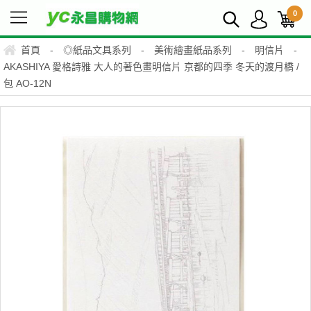
0
首頁
-
◎紙品文具系列
-
美術繪畫紙品系列
-
明信片
-
AKASHIYA 愛格詩雅 大人的著色畫明信片 京都的四季 冬天的渡月橋 /
包 AO-12N