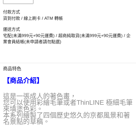
付款方式
貨到付款 / 線上刷卡 / ATM 轉帳
運送方式
宅配(未滿999元+90元運費) / 超商純取貨(未滿999元+90元運費) / 企
業會員結帳(未申請者請勿點選)
商品特色
【商品介紹】
這是一張成人的著色畫，
您可以使用彩繪毛筆或者ThinLINE 極細毛筆
來填塗色彩。
本系列繪製了四個歷史悠久的京都
風景和著
名景點的草稿。