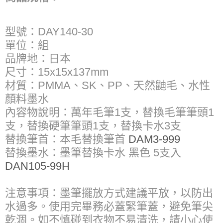
型號：DAY140-30
單位：組
品牌地：日本
尺寸：15x15x137mm
材質：PMMA、SK、PP、天然鼬毛、水性
顏料墨水
內容物說明：萬年毛筆1支，替換毛筆筆頭1
支，替換硬筆筆頭1支，替換卡水3支
替換筆首：本毛替換筆首
DAM3-999
替換墨水：墨筆替換卡水 黑色 5支入
DAN105-99H
注意事項：墨筆擺放方式建議平放，以防出
水過多。使用完畢務必蓋緊筆蓋，避免筆尖
乾涸。如不慎碰到衣物不易清洗，請小心使