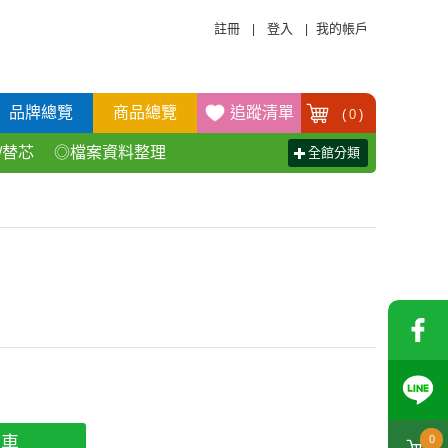
註冊
登入
我的帳戶
|
|
品牌總覽
商品總覽
追蹤清單
(
0
)
/替芯
◎檔案資料整理
全館分類
活百貨用品
◎辦公傢具產品
物車
0