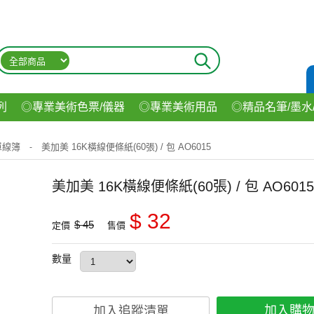
列
◎專業美術色票/儀器
◎專業美術用品
◎精品名筆/墨水
材
◎印表機/耗材
◎3C/電腦週邊
◎收納用品系列
◎生
單線簿
美加美 16K橫線便條紙(60張) / 包 AO6015
-
飲料
美加美 16K橫線便條紙(60張) / 包 AO6015
$ 32
$ 45
定價
售價
數量
加入購
加入追蹤清單