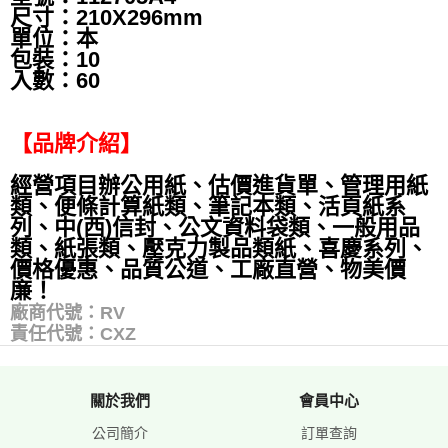
尺寸：210X296mm
單位：本
包裝：10
入數：60
【品牌介紹】
經營項目辦公用紙、估價進貨單、管理用紙
類、便條計算紙類、筆記本類、活頁紙系
列、中(西)信封、公文資料袋類、一般用品
類、紙張類、壓克力製品類紙、喜慶系列、
價格優惠、品質公道、工廠直營、物美價
廉！
廠商代號：RV
責任代號：CXZ
關於我們
會員中心
公司簡介
訂單查詢