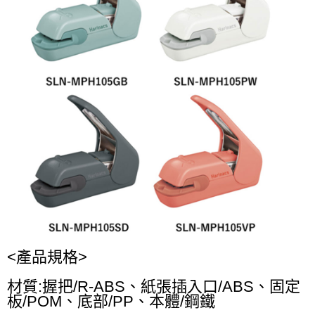
<產品規格>
材質:握把/R-ABS、紙張插入口/ABS、固定
板/POM、底部/PP、本體/鋼鐵