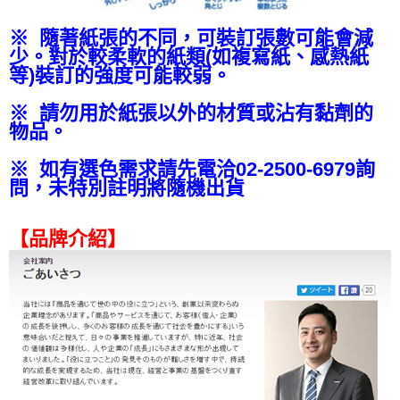
※ 隨著紙張的不同，可裝訂張數可能會減
少。對於較柔軟的紙類(如複寫紙、感熱紙
等)裝訂的強度可能較弱。
※ 請勿用於紙張以外的材質或沾有黏劑的
物品。
※ 如有選色需求請先電洽02-2500-6979詢
問，未特別註明將隨機出貨
【品牌介紹】