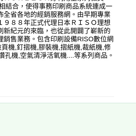
機相結合，使得事務印刷商品系統連成一
佈全省各地的經銷服務網。由早期專業
１９８８年正式代理日本ＲＩＳＯ理想
刷新紀元的來臨，也從此開闢了嶄新的
銷售業務。包含印刷設備RISO數位網
頁機,釘摺機,膠裝機,摺紙機,裁紙機,修
鑽孔機,空氣清淨活氧機....等系列商品。