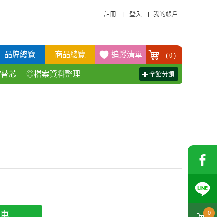
註冊
登入
我的帳戶
|
|
品牌總覽
商品總覽
追蹤清單
(
0
)
/替芯
◎檔案資料整理
全館分類
活百貨用品
◎辦公傢具產品
物車
0