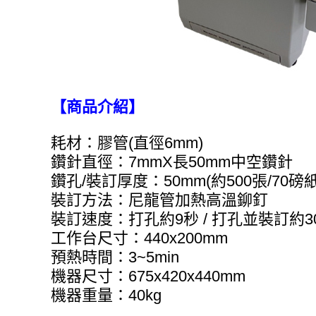
【商品介紹】
耗材：膠管(直徑6mm)
鑽針直徑：7mmX長50mm中空鑽針
鑽孔/裝訂厚度：50mm(約500張/70磅紙
裝訂方法：尼龍管加熱高溫鉚釘
裝訂速度：打孔約9秒 / 打孔並裝訂約3
工作台尺寸：440x200mm
預熱時間：3~5min
機器尺寸：675x420x440mm
機器重量：40kg