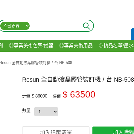
列
◎專業美術色票/儀器
◎專業美術用品
◎精品名筆/墨水
材
◎印表機/耗材
◎3C/電腦週邊
◎收納用品系列
◎生
Resun 全自動液晶膠管裝訂機 / 台 NB-508
飲料
Resun 全自動液晶膠管裝訂機 / 台 NB-508
$ 63500
$ 86000
定價
售價
數量
加入購
加入追蹤清單