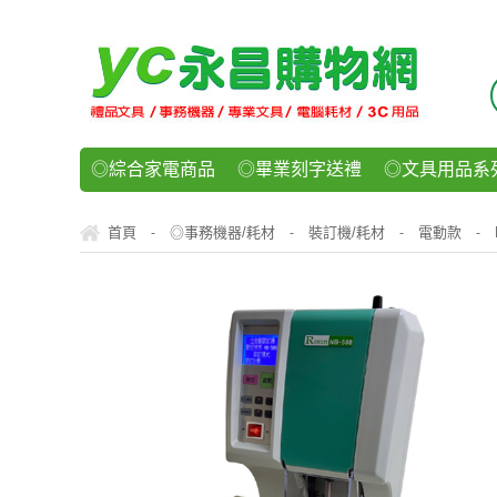
◎綜合家電商品
◎畢業刻字送禮
◎文具用品系
◎紙品文具系列
◎辦公用紙製品
◎事務機器/耗
首頁
◎事務機器/耗材
裝訂機/耗材
電動款
-
-
-
-
◎運動/休閒/樂器
◎客製化禮贈品
◎食品/零食/