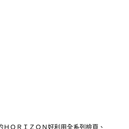
的ＨＯＲＩＺＯＮ好利用全系列檢頁、