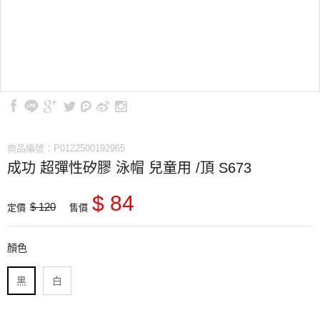
商品編號：P0122500192965
成功 超彈性矽膠 泳帽 兒童用 /頂 S673
$ 84
$ 120
定價
售價
顏色
黑
白