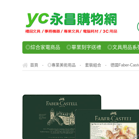
◎綜合家電商品
◎畢業刻字送禮
◎文具用品系
◎紙品文具系列
◎辦公用紙製品
◎事務機器/耗
首頁
◎專業美術用品
套裝組合
德國Faber-Caste
-
-
-
◎運動/休閒/樂器
◎客製化禮贈品
◎食品/零食/