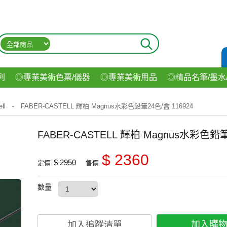
列
◎專業美術色票/儀器
◎專業美術用品
◎精品名筆/墨水
材
◎印表機/耗材
◎3C/電腦週邊
◎收納用品系列
◎生
ll
FABER-CASTELL 輝柏 Magnus水彩色鉛筆24色/盒 116924
-
飲料
FABER-CASTELL 輝柏 Magnus水彩色鉛筆
$ 2360
$ 2950
定價
售價
數量
加入購
加入追蹤清單