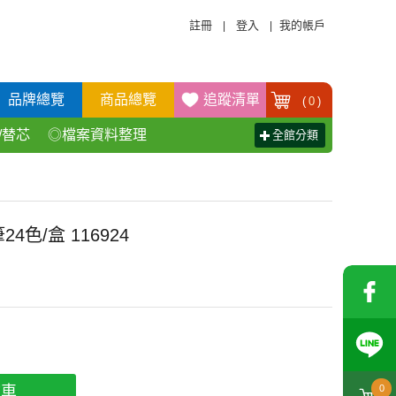
註冊
登入
我的帳戶
|
|
品牌總覽
商品總覽
追蹤清單
(
0
)
/替芯
◎檔案資料整理
全館分類
活百貨用品
◎辦公傢具產品
24色/盒 116924
物車
0