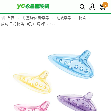
0
首頁
-
◎運動/休閒/樂器
-
幼教樂器
-
陶笛
-
成功 日式 陶笛 10孔+E調 /個 2056