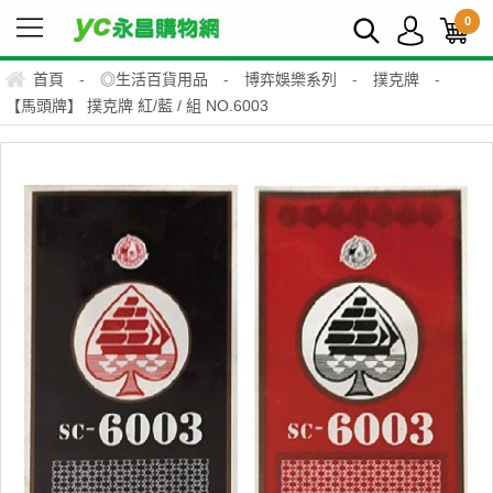
0
首頁
-
◎生活百貨用品
-
博弈娛樂系列
-
撲克牌
-
【馬頭牌】 撲克牌 紅/藍 / 組 NO.6003