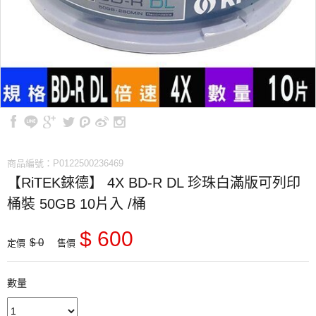
商品編號：P0122500236469
【RiTEK錸德】 4X BD-R DL 珍珠白滿版可列印
桶裝 50GB 10片入 /桶
$ 600
$ 0
定價
售價
數量