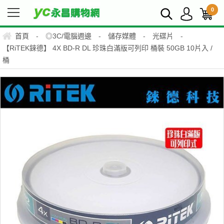
0
首頁
-
◎3C/電腦週邊
-
儲存媒體
-
光碟片
-
【RiTEK錸德】 4X BD-R DL 珍珠白滿版可列印 桶裝 50GB 10片入 /
桶