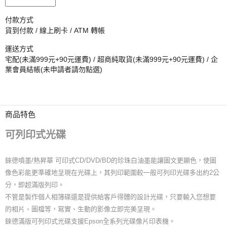
付款方式
貨到付款 / 線上刷卡 / ATM 轉帳
運送方式
宅配(未滿999元+90元運費) / 超商純取貨(未滿999元+90元運費) / 企
業會員結帳(未申請者請勿點選)
商品特色
可列印式光碟
錸德噴墨/熱昇華 可印式CD/DVD/BD的珍珠白油墨能讓圖文更顯色，使圖
像色彩能更準確地呈現在光碟上，其列印範圍較一般可列印光碟多出約2公
分，即超滿版列印。
不管是製作個人相簿碟還是提供給客戶得體的設計光碟，只要輸入您想要
的相片、圖檔等，寫實、生動的影像立即完美呈現。
錸德滿版可列印式光碟支援Epson全系列光碟像片印表機。