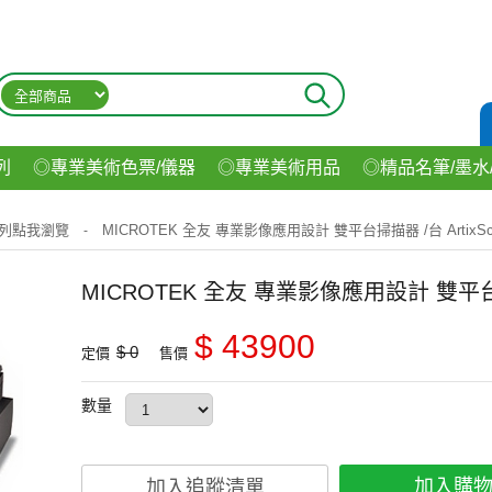
列
◎專業美術色票/儀器
◎專業美術用品
◎精品名筆/墨水
材
◎印表機/耗材
◎3C/電腦週邊
◎收納用品系列
◎生
列點我瀏覽
MICROTEK 全友 專業影像應用設計 雙平台掃描器 /台 ArtixSca
-
飲料
MICROTEK 全友 專業影像應用設計 雙平台掃描器
$ 43900
$ 0
定價
售價
數量
加入購
加入追蹤清單