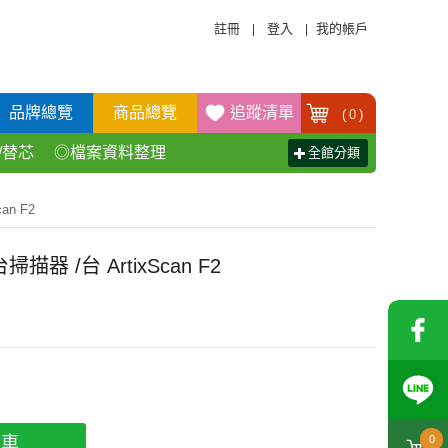
註冊
登入
我的帳戶
|
|
品牌總覽
商品總覽
追蹤清單
(
0
)
/替芯
◎檔案資料整理
全館分類
活百貨用品
◎辦公傢具產品
n F2
 /台 ArtixScan F2
物車
0