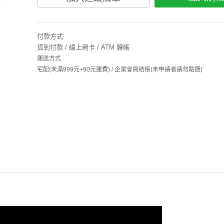
付款方式
貨到付款 / 線上刷卡 / ATM 轉帳
運送方式
宅配(未滿999元+90元運費) / 企業會員結帳(未申請者請勿點選)