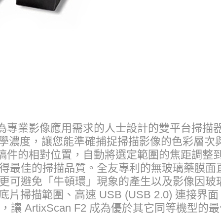
0F2)是台為專業影像應用需求的人士設計的雙平台掃描器，
 的光學濃度，讓您能準確捕捉掃描影像的色彩層次與細節
組與稿件的相對位置，自動將選定範圍的焦距調整
佳的掃描品質。全友專利的無玻璃藥膜面直接感光技
更可避免「牛頓環」現象的產生以及影像因玻
底片掃描範圍、高速 USB (USB 2.0) 連接界面
能，讓 ArtixScan F2 成為優於其它同等機型