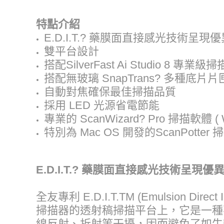
特點介紹
E.D.I.T.? 藥膜面直接感光技術呈
雙平台設計
搭配SilverFast Ai Studio 8 專業
搭配無玻璃 SnapTrans? 多種
自動對焦確保最佳掃描品質
採用 LED 光源省電節能
專業的 ScanWizard? Pro 掃描軟體 (
特別為 Mac OS 開發的ScanPotter
E.D.I.T.? 藥膜面直接感光技術呈現
全友專利 E.D.I.T.TM (Emulsion
掃描器的透射稿掃描平台上，它是一種
線反射、折射等干擾，因而避免了如牛