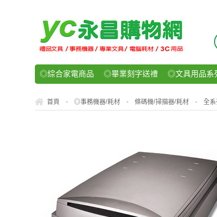
◎綜合家電商品
◎畢業刻字送禮
◎文具用品系
◎紙品文具系列
◎辦公用紙製品
◎事務機器/耗
首頁
◎事務機器/耗材
條碼機/掃描器/耗材
全系
-
-
-
◎運動/休閒/樂器
◎客製化禮贈品
◎食品/零食/