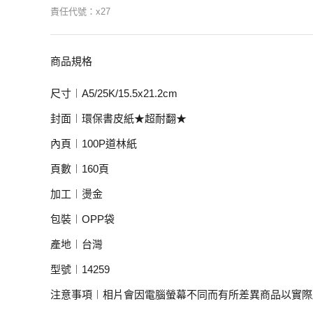
責任代號：x27
商品規格
尺寸︱A5/25K/15.5x21.2cm
封面︱環保書皮紙★超耐翻★
內頁︱100P道林紙
頁數︱160頁
加工︱燙金
包裝︱OPP袋
產地︱台灣
型號︱14259
注意事項︱相片會因電腦螢幕不同而有所差異商品以實際