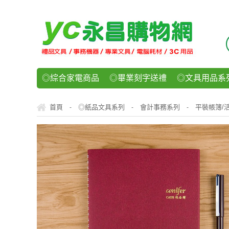
◎綜合家電商品
◎畢業刻字送禮
◎文具用品系
◎紙品文具系列
◎辦公用紙製品
◎事務機器/耗
首頁
◎紙品文具系列
會計事務系列
平裝帳簿/
-
-
-
◎運動/休閒/樂器
◎客製化禮贈品
◎食品/零食/