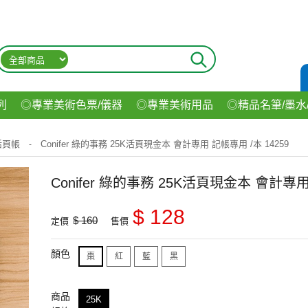
列
◎專業美術色票/儀器
◎專業美術用品
◎精品名筆/墨水
材
◎印表機/耗材
◎3C/電腦週邊
◎收納用品系列
◎生
活頁帳
Conifer 綠的事務 25K活頁現金本 會計專用 記帳專用 /本 14259
-
飲料
Conifer 綠的事務 25K活頁現金本 會計專用
$ 128
$ 160
定價
售價
顏色
棗
紅
藍
黑
商品
25K