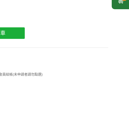
物車
 企業會員結帳(未申請者請勿點選)