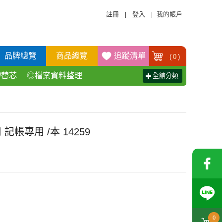
註冊
登入
我的帳戶
|
|
品牌總覽
商品總覽
追蹤清單
(
0
)
/替芯
◎檔案資料整理
全館分類
活百貨用品
◎辦公傢具產品
 記帳專用 /本 14259
0